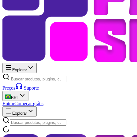
Explorar
Preços
Suporte
BRL
Entrar
Começar grátis
Explorar