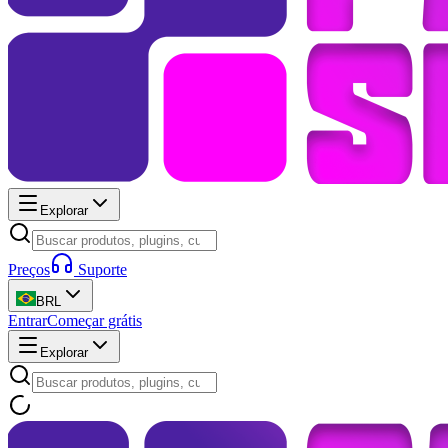
Explorar
Preços
Suporte
BRL
Entrar
Começar grátis
Explorar