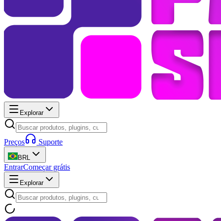
Explorar
Preços
Suporte
BRL
Entrar
Começar grátis
Explorar