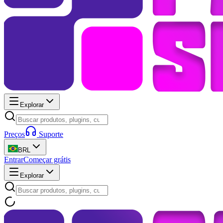
Explorar
Preços
Suporte
BRL
Entrar
Começar grátis
Explorar