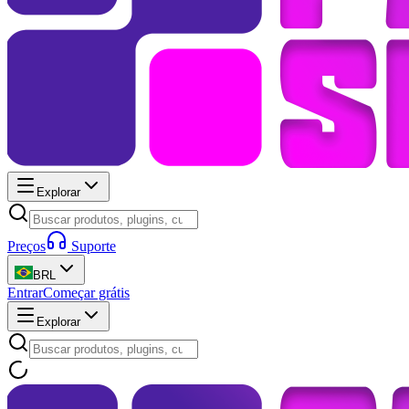
Explorar
Preços
Suporte
BRL
Entrar
Começar grátis
Explorar