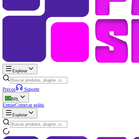
Explorar
Preços
Suporte
BRL
Entrar
Começar grátis
Explorar