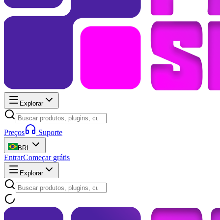
Explorar
Preços
Suporte
BRL
Entrar
Começar grátis
Explorar