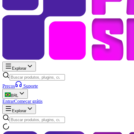
Explorar
Preços
Suporte
BRL
Entrar
Começar grátis
Explorar