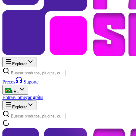
Explorar
Preços
Suporte
BRL
Entrar
Começar grátis
Explorar