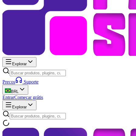
Explorar
Preços
Suporte
BRL
Entrar
Começar grátis
Explorar