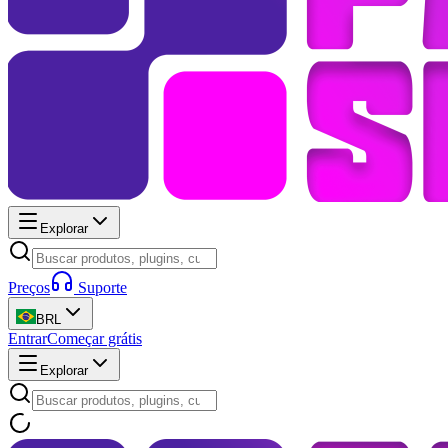
Explorar
Preços
Suporte
BRL
Entrar
Começar grátis
Explorar