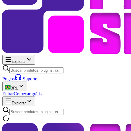
Explorar
Preços
Suporte
BRL
Entrar
Começar grátis
Explorar