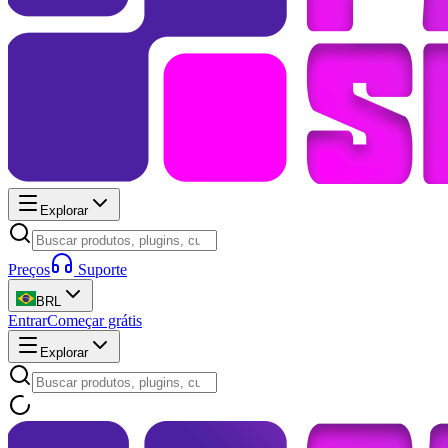
Explorar
Preços
Suporte
BRL
Entrar
Começar grátis
Explorar