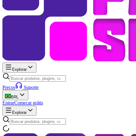
Explorar
Preços
Suporte
BRL
Entrar
Começar grátis
Explorar