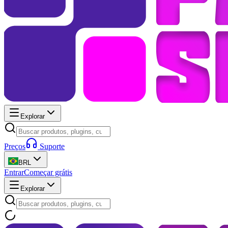
Explorar
Preços
Suporte
BRL
Entrar
Começar grátis
Explorar