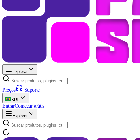
Explorar
Preços
Suporte
BRL
Entrar
Começar grátis
Explorar