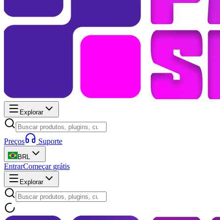
Explorar
Preços
Suporte
BRL
Entrar
Começar grátis
Explorar