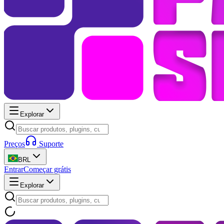
Explorar
Preços
Suporte
BRL
Entrar
Começar grátis
Explorar