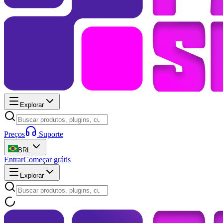
Explorar
Preços
Suporte
BRL
Entrar
Começar grátis
Explorar