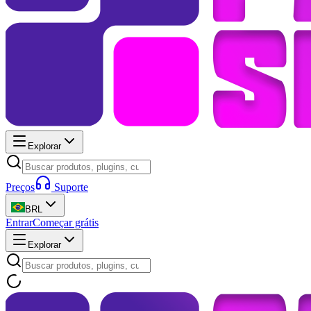
Explorar
Preços
Suporte
BRL
Entrar
Começar grátis
Explorar