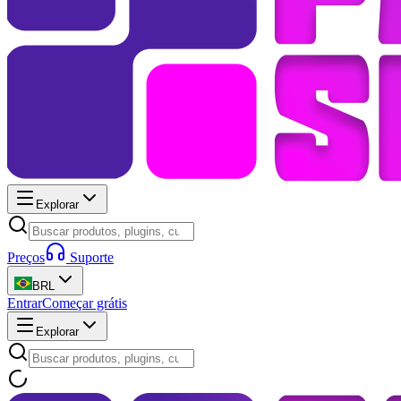
Explorar
Preços
Suporte
BRL
Entrar
Começar grátis
Explorar