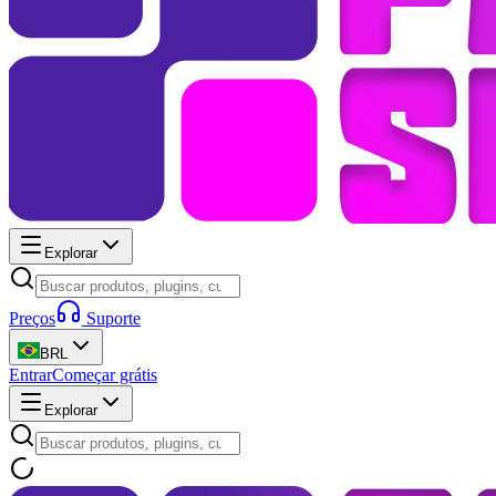
Explorar
Preços
Suporte
BRL
Entrar
Começar grátis
Explorar