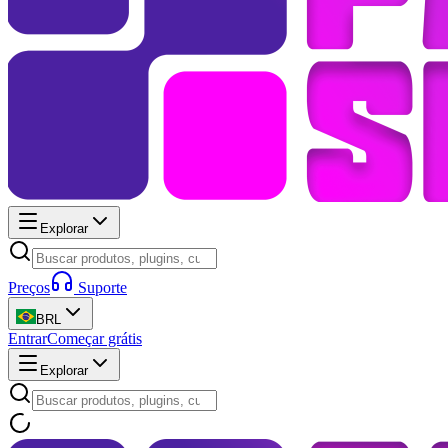
Explorar
Preços
Suporte
BRL
Entrar
Começar grátis
Explorar