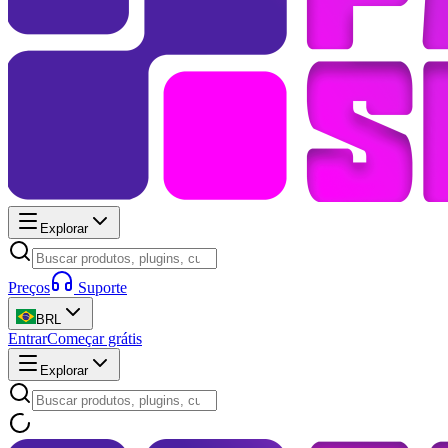
Explorar
Preços
Suporte
BRL
Entrar
Começar grátis
Explorar