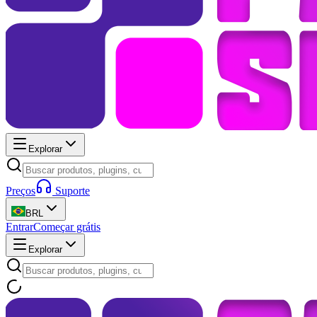
Explorar
Preços
Suporte
BRL
Entrar
Começar grátis
Explorar