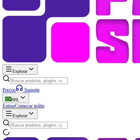
Explorar
Preços
Suporte
BRL
Entrar
Começar grátis
Explorar