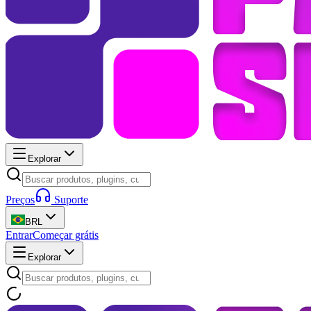
Explorar
Preços
Suporte
BRL
Entrar
Começar grátis
Explorar