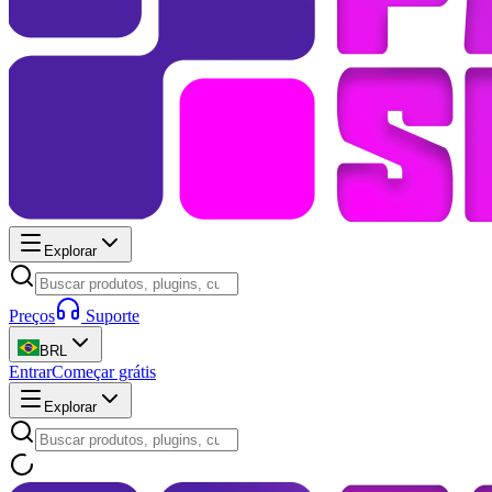
Explorar
Preços
Suporte
BRL
Entrar
Começar grátis
Explorar