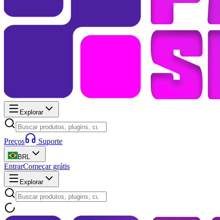
Explorar
Preços
Suporte
BRL
Entrar
Começar grátis
Explorar