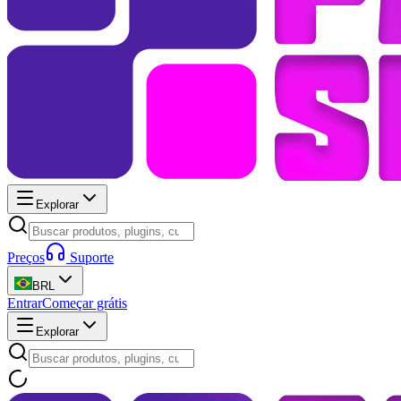
Explorar
Preços
Suporte
BRL
Entrar
Começar grátis
Explorar