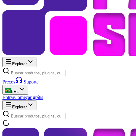
Explorar
Preços
Suporte
BRL
Entrar
Começar grátis
Explorar