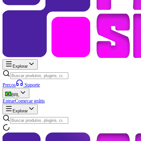
Explorar
Preços
Suporte
BRL
Entrar
Começar grátis
Explorar