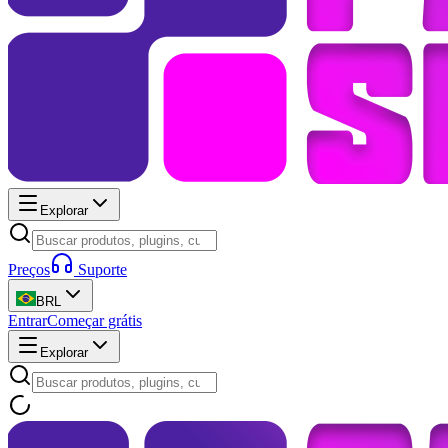
Explorar
Preços
Suporte
BRL
Entrar
Começar grátis
Explorar