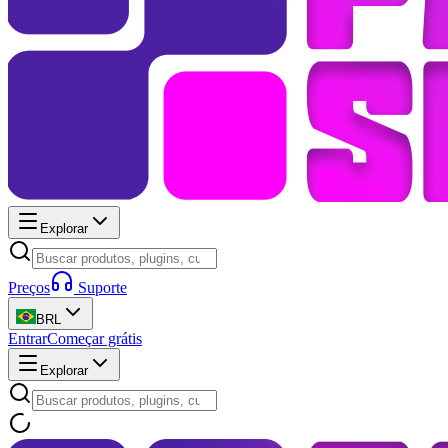
Explorar
Preços
Suporte
BRL
Entrar
Começar grátis
Explorar