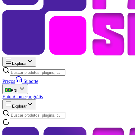
Explorar
Preços
Suporte
BRL
Entrar
Começar grátis
Explorar