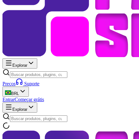
Explorar
Preços
Suporte
BRL
Entrar
Começar grátis
Explorar