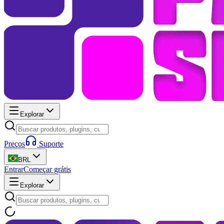
Explorar
Preços
Suporte
BRL
Entrar
Começar grátis
Explorar