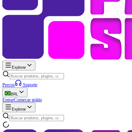
Explorar
Preços
Suporte
BRL
Entrar
Começar grátis
Explorar