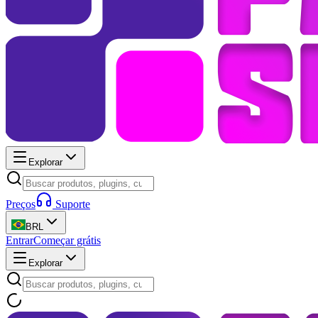
Explorar
Preços
Suporte
BRL
Entrar
Começar grátis
Explorar