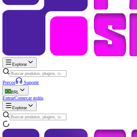
Explorar
Preços
Suporte
BRL
Entrar
Começar grátis
Explorar