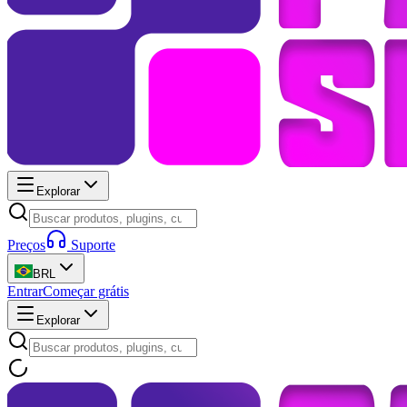
Explorar
Preços
Suporte
BRL
Entrar
Começar grátis
Explorar