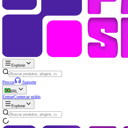
Explorar
Preços
Suporte
BRL
Entrar
Começar grátis
Explorar