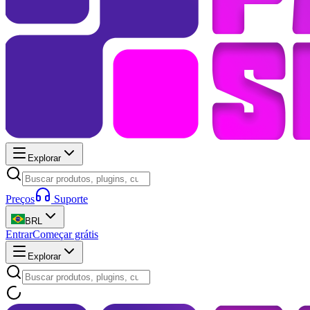
Explorar
Preços
Suporte
BRL
Entrar
Começar grátis
Explorar