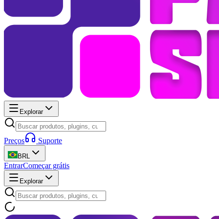
Explorar
Preços
Suporte
BRL
Entrar
Começar grátis
Explorar