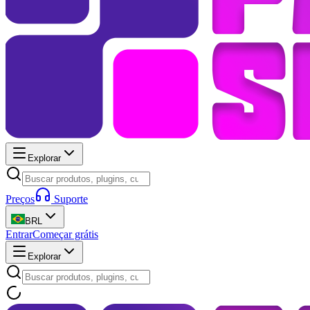
Explorar
Preços
Suporte
BRL
Entrar
Começar grátis
Explorar