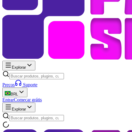
Explorar
Preços
Suporte
BRL
Entrar
Começar grátis
Explorar