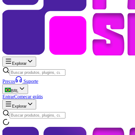
Explorar
Preços
Suporte
BRL
Entrar
Começar grátis
Explorar