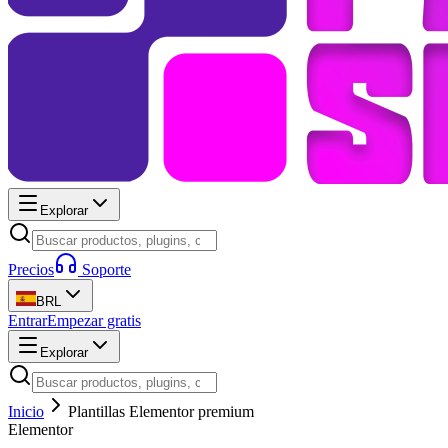
Explorar
Precios
Soporte
BRL
Entrar
Empezar gratis
Explorar
Inicio
Plantillas Elementor premium
Elementor